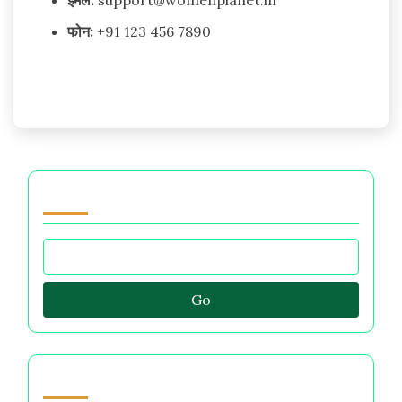
फोन:
+91 123 456 7890
Browse by Category
Go
Discover a Random Post